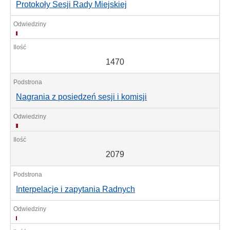
Protokoły Sesji Rady Miejskiej
1470
1470
Nagrania z posiedzeń sesji i komisji
2079
2079
Interpelacje i zapytania Radnych
985