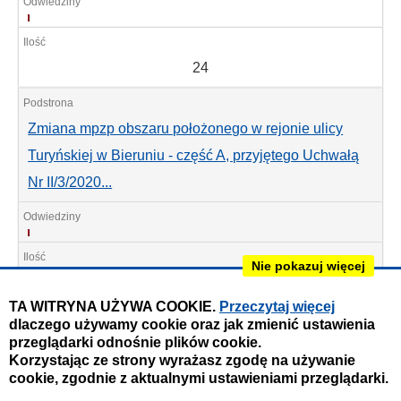
24
24
Zmiana mpzp obszaru położonego w rejonie ulicy
Turyńskiej w Bieruniu - część A, przyjętego Uchwałą
Nr II/3/2020...
18
Nie pokazuj więcej
18
TA WITRYNA UŻYWA COOKIE.
Przeczytaj więcej
dlaczego używamy cookie oraz jak zmienić ustawienia
przeglądarki odnośnie plików cookie.
MPZP w rejonie ulic: Warszawskiej, Turystycznej,
Korzystając ze strony wyrażasz zgodę na używanie
Borowinowej i Kasztanowej
cookie, zgodnie z aktualnymi ustawieniami przeglądarki.