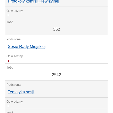
Protokoły komisji Rewizyjnej
352
352
Sesje Rady Miejskiej
2542
2542
Tematyka sesji
572