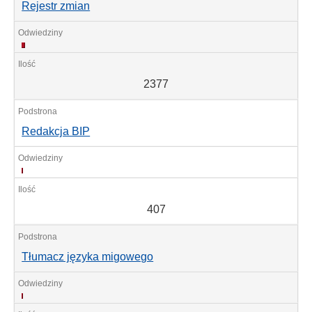
Rejestr zmian
2377
2377
Redakcja BIP
407
407
Tłumacz języka migowego
398