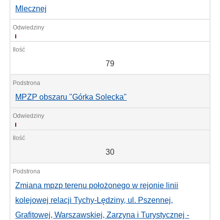
Mlecznej
79
79
MPZP obszaru "Górka Solecka"
30
30
Zmiana mpzp terenu położonego w rejonie linii
kolejowej relacji Tychy-Lędziny, ul. Pszennej,
Grafitowej, Warszawskiej, Zarzyna i Turystycznej -