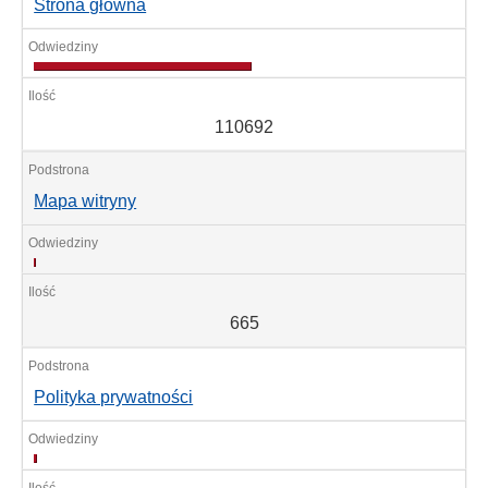
Strona główna
11
110692
Mapa witryny
665
665
Polityka prywatności
1568