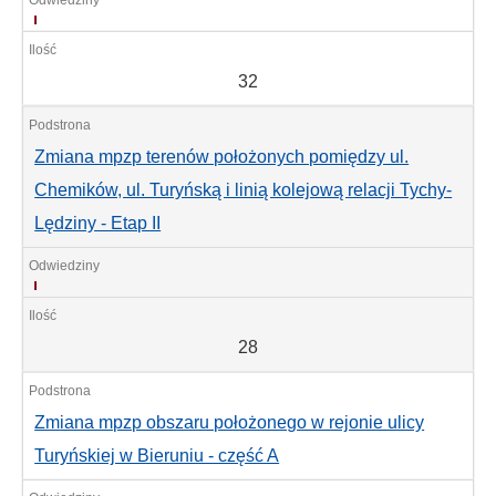
32
32
Zmiana mpzp terenów położonych pomiędzy ul.
Chemików, ul. Turyńską i linią kolejową relacji Tychy-
Lędziny - Etap II
28
28
Zmiana mpzp obszaru położonego w rejonie ulicy
Turyńskiej w Bieruniu - część A