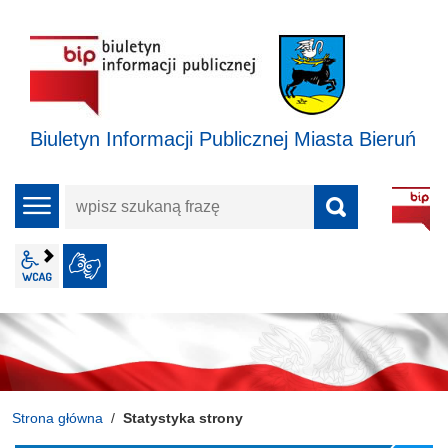
Biuletyn Informacji Publicznej Miasta Bieruń
wpisz
menu
szukaną
frazę
wcag2.1
JĘZYK MIGOWY
Strona główna
Statystyka strony