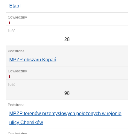
Etap I
28
28
MPZP obszaru Kopań
98
98
MPZP terenów przemysłowych położonych w rejonie
ulicy Chemików