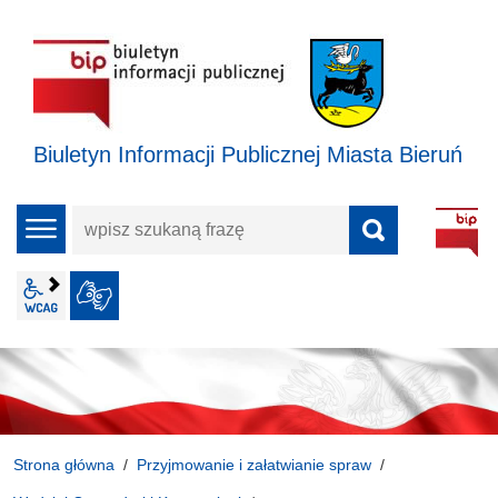
Biuletyn Informacji Publicznej Miasta Bieruń
wpisz
menu
szukaną
frazę
wcag2.1
JĘZYK MIGOWY
Strona główna
Przyjmowanie i załatwianie spraw