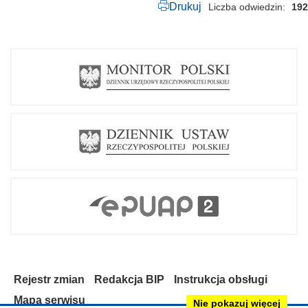
Drukuj
Liczba odwiedzin
192
u
s
t
a
n
u
c
y
w
i
l
n
e
g
o
.
p
d
f
Rejestr zmian
Redakcja BIP
Instrukcja obsługi
Mapa serwisu
Nie pokazuj więcej