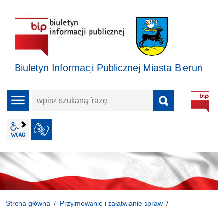
Biuletyn Informacji Publicznej Miasta Bieruń
wpisz
menu
szukaną
frazę
wcag2.1
JĘZYK MIGOWY
Strona główna
Przyjmowanie i załatwianie spraw