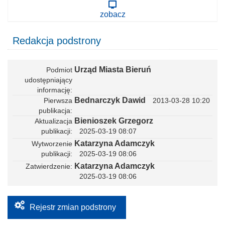
s
zobacz
e
k
o
Redakcja podstrony
w
p
i
s
Urząd Miasta Bieruń
Podmiot
a
n
udostępniający
i
informację
e
Bednarczyk Dawid
Pierwsza
2013-03-28 10:20
z
publikacja
a
g
Bienioszek Grzegorz
Aktualizacja
r
publikacji
2025-03-19 08:07
a
Katarzyna Adamczyk
Wytworzenie
n
i
publikacji
2025-03-19 08:06
c
Katarzyna Adamczyk
Zatwierdzenie
z
n
2025-03-19 08:06
e
g
o
Rejestr zmian podstrony
a
k
t