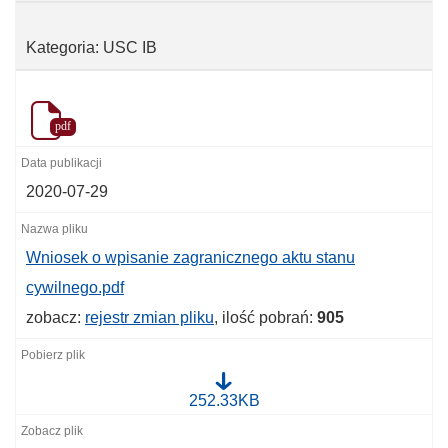
Kategoria: USC IB
pdf
2020-07-29
Wniosek o wpisanie zagranicznego aktu stanu
cywilnego.pdf
zobacz:
rejestr zmian pliku
, ilość pobrań:
905
W
252.33KB
n
i
o