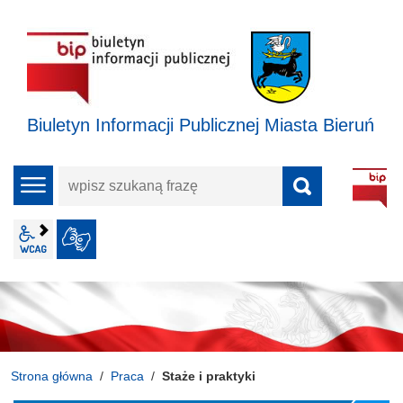
Biuletyn Informacji Publicznej Miasta Bieruń
wpisz
menu
szukaną
frazę
wcag2.1
JĘZYK MIGOWY
Strona główna
Praca
Staże i praktyki