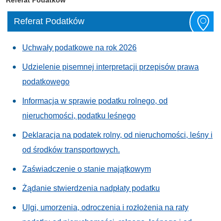
Referat Podatków
Uchwały podatkowe na rok 2026
Udzielenie pisemnej interpretacji przepisów prawa
podatkowego
Informacja w sprawie podatku rolnego, od
nieruchomości, podatku leśnego
Deklaracja na podatek rolny, od nieruchomości, leśny i
od środków transportowych.
Zaświadczenie o stanie majątkowym
Żądanie stwierdzenia nadpłaty podatku
Ulgi, umorzenia, odroczenia i rozłożenia na raty