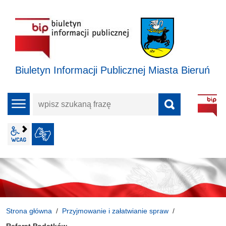
Biuletyn Informacji Publicznej Miasta Bieruń
wpisz
menu
szukaną
frazę
wcag2.1
JĘZYK MIGOWY
Strona główna
Przyjmowanie i załatwianie spraw
Referat Podatków