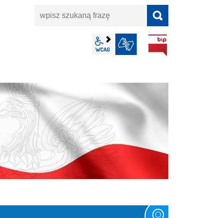
wpisz
szukaną
frazę
BIP
wcag2.1
JĘZYK MIGOWY