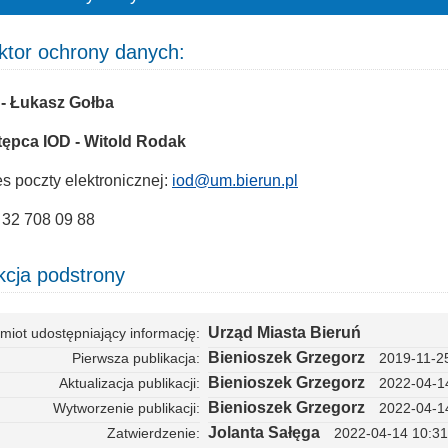
ktor ochrony danych:
 - Łukasz Gołba
tępca IOD - Witold Rodak
s poczty elektronicznej:
iod@um.bierun.pl
: 32 708 09 88
cja podstrony
Urząd Miasta Bieruń
miot udostępniający informację
Bienioszek Grzegorz
Pierwsza publikacja
2019-11-2
Bienioszek Grzegorz
Aktualizacja publikacji
2022-04-1
Bienioszek Grzegorz
Wytworzenie publikacji
2022-04-1
Jolanta Sałęga
Zatwierdzenie
2022-04-14 10:31