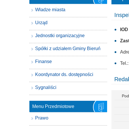
Władze miasta
Inspe
Urząd
IOD
Jednostki organizacyjne
Zas
Spółki z udziałem Gminy Bieruń
Adre
Finanse
Tel.
Koordynator ds. dostępności
Redak
Sygnaliści
Pod
Menu Przedmiotowe
Prawo