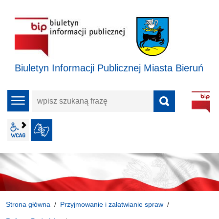
Biuletyn Informacji Publicznej Miasta Bieruń
wpisz
menu
szukaną
frazę
wcag2.1
JĘZYK MIGOWY
Strona główna
Przyjmowanie i załatwianie spraw