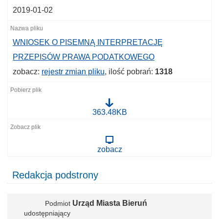
2019-01-02
WNIOSEK O PISEMNĄ INTERPRETACJĘ
PRZEPISÓW PRAWA PODATKOWEGO
zobacz:
rejestr zmian pliku
, ilość pobrań:
1318
W
363.48KB
N
I
O
S
zobacz
E
K
O
Redakcja podstrony
P
I
S
E
Urząd Miasta Bieruń
Podmiot
M
N
udostępniający