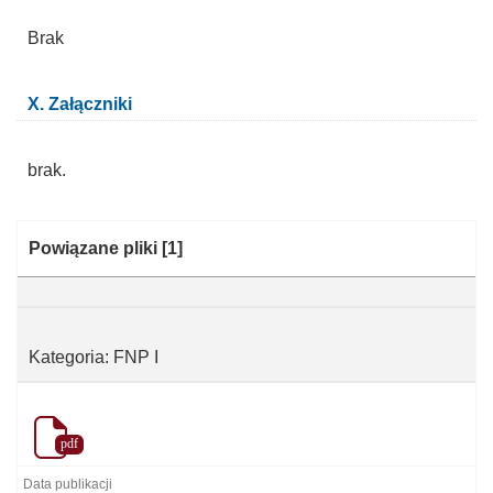
Brak
X. Załączniki
brak.
Kategoria:
Powiązane pliki
[1]
Kategoria: FNP I
pdf