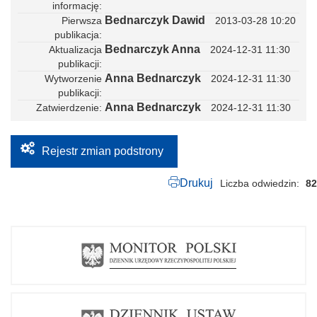
Ą
informację
I
Bednarczyk Dawid
Pierwsza
2013-03-28 10:20
N
publikacja
T
E
Bednarczyk Anna
Aktualizacja
2024-12-31 11:30
R
publikacji
P
Anna Bednarczyk
Wytworzenie
2024-12-31 11:30
R
publikacji
E
T
Anna Bednarczyk
Zatwierdzenie
2024-12-31 11:30
A
C
J
Ę
Rejestr zmian podstrony
P
R
Drukuj
Liczba odwiedzin
82
Z
E
P
I
S
Ó
W
P
R
A
W
A