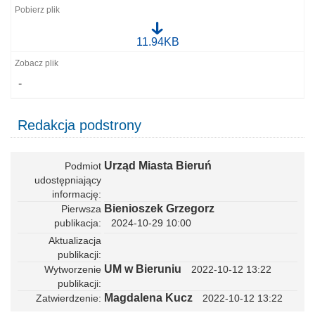
c
k
a
X
11.94KB
.
I
t
_
i
7
f
-
_
2
0
2
Redakcja podstrony
2
_
m
p
Urząd Miasta Bieruń
Podmiot
z
udostępniający
p
informację
_
Bienioszek Grzegorz
Pierwsza
G
o
publikacja
2024-10-29 10:00
r
Aktualizacja
k
a
publikacji
_
UM w Bieruniu
Wytworzenie
2022-10-12 13:22
S
publikacji
o
Magdalena Kucz
Zatwierdzenie
2022-10-12 13:22
l
e