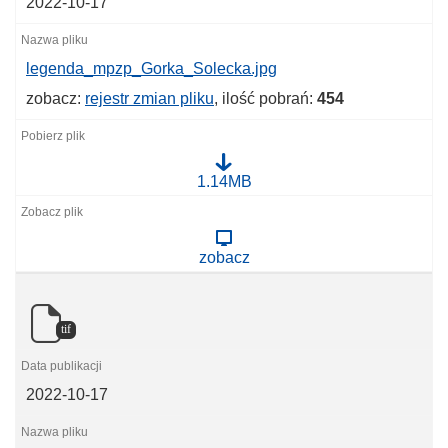
2022-10-17
legenda_mpzp_Gorka_Solecka.jpg
zobacz:
rejestr zmian pliku
, ilość pobrań:
454
l
1.14MB
e
g
e
n
zobacz
d
a
_
m
p
tif
z
p
_
G
2022-10-17
o
r
k