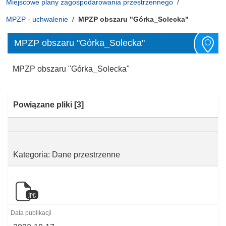
Miejscowe plany zagospodarowania przestrzennego
MPZP - uchwalenie
MPZP obszaru "Górka_Solecka"
MPZP obszaru "Górka_Solecka"
MPZP obszaru "Górka_Solecka"
Kategoria:
Powiązane pliki
[3]
Kategoria: Dane przestrzenne
jpg