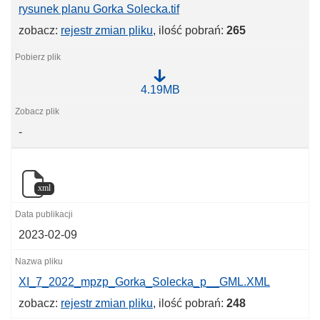
a
rysunek planu Gorka Solecka.tif
_
S
zobacz:
rejestr zmian pliku
, ilość pobrań:
265
o
l
e
c
k
r
4.19MB
a
y
.
s
j
u
p
-
n
g
e
k
p
l
xml
a
n
u
G
2023-02-09
o
r
k
a
XI_7_2022_mpzp_Gorka_Solecka_p__GML.XML
S
o
zobacz:
rejestr zmian pliku
, ilość pobrań:
248
l
e