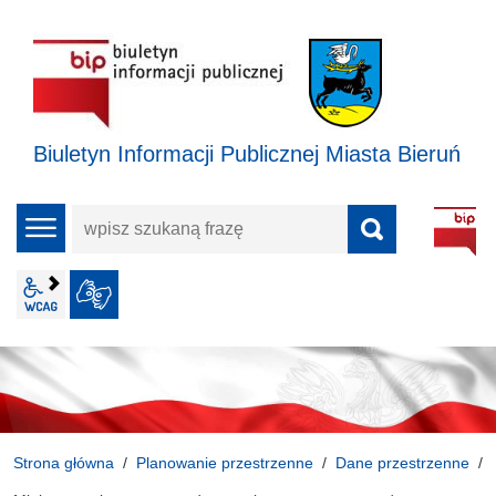
Biuletyn Informacji Publicznej Miasta Bieruń
wpisz
menu
szukaną
frazę
wcag2.1
JĘZYK MIGOWY
Strona główna
Planowanie przestrzenne
Dane przestrzenne