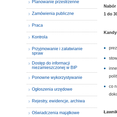
Planowanie przestrzenne
Nabór 
Zamówienia publiczne
1 do 3
Praca
Kandy
Kontrola
prez
Przyjmowanie i załatwianie
spraw
stow
Dostęp do informacji
niezamieszczonej w BIP
inne
poli
Ponowne wykorzystywanie
co n
Ogłoszenia urzędowe
doko
Rejestry, ewidencje, archiwa
Ławni
Oświadczenia majątkowe