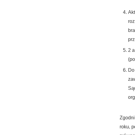
Akt
roz
bra
prz
2 
(po
Do 
zaw
Sąd
org
Zgodnie
roku, 