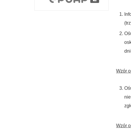
Inf
(tr
Ośw
osk
dni
Wzór o
Ośw
nie
zgł
Wzór o