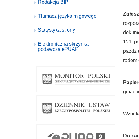
Redakcja BIP
Zgłosz
Tłumacz języka migowego
rozpor
Statystyka strony
dokume
121, po
Elektroniczna skrzynka
podawcza ePUAP
paździ
radom 
Papier
gmachu
Wzór k
Do kar