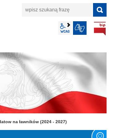
wpisz
szukaną
frazę
BIP
wcag2.1
JĘZYK MIGOWY
atow na ławników (2024 - 2027)