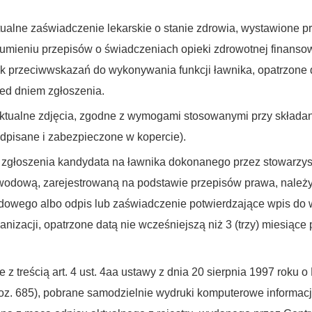
ualne zaświadczenie lekarskie o stanie zdrowia, wystawione p
umieniu przepisów o świadczeniach opieki zdrowotnej finanso
k przeciwwskazań do wykonywania funkcji ławnika, opatrzone da
ed dniem zgłoszenia.
aktualne zdjęcia, zgodne z wymogami stosowanymi przy składa
dpisane i zabezpieczone w kopercie).
zgłoszenia kandydata na ławnika dokonanego przez stowarzysz
odową, zarejestrowaną na podstawie przepisów prawa, należy 
owego albo odpis lub zaświadczenie potwierdzające wpis do wł
anizacji, opatrzone datą nie wcześniejszą niż 3 (trzy) miesiące
 z treścią art. 4 ust. 4aa ustawy z dnia 20 sierpnia 1997 rok
poz. 685), pobrane samodzielnie wydruki komputerowe informac