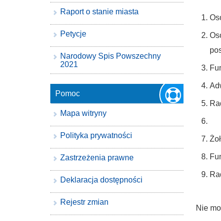
Raport o stanie miasta
Oso
Petycje
Os
po
Narodowy Spis Powszechny
2021
Fun
Adw
Pomoc
Rad
Mapa witryny
Polityka prywatności
Żoł
Fun
Zastrzeżenia prawne
Rad
Deklaracja dostępności
Rejestr zmian
Nie mo