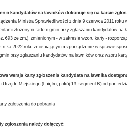
enie kandydatów na ławników dokonuje się na karcie zgłos
ządzenia Ministra Sprawiedliwości z dnia 9 czerwca 2011 roku
ntami złożonymi radom gmin przy zgłaszaniu kandydatów na ła
z. 693 ze zm.), zmienionym - w zakresie wzoru karty - rozporz
ernika 2022 roku zmieniającym rozporządzenie w sprawie spo
gmin przy zgłaszaniu kandydatów na ławników oraz wzoru karty 
owa wersja karty zgłoszenia kandydata na ławnika dostępn
 Urzędu Miejskiego (I piętro, pokój 13, segment B) od poniedzi
arty zgłoszenia do pobrania
ty zgłoszenia należy dołączyć: