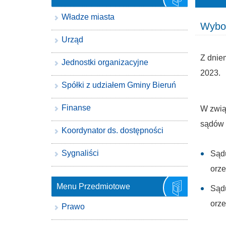
Władze miasta
Wybor
Urząd
Z dnie
Jednostki organizacyjne
2023.
Spółki z udziałem Gminy Bieruń
Finanse
W zwią
sądów 
Koordynator ds. dostępności
Sygnaliści
Sąd
orze
Menu Przedmiotowe
Sąd
orze
Prawo