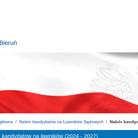
 Bieruń
główna
Nabór kandydatów na Ławników Sądowych
Nabór kandyd
 kandydatow na ławników (2024 - 2027)