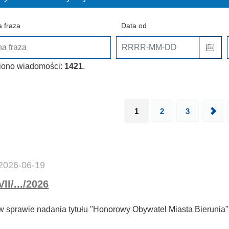
 fraza
Data od
iono wiadomości:
1421
.
1
2
3
2026-06-19
VII/.../2026
w sprawie nadania tytułu "Honorowy Obywatel Miasta Bieruni