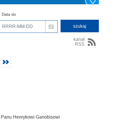
Data do
kanał
RSS
Następna
Ostatnia
a" Panu Henrykowi Ganobisowi