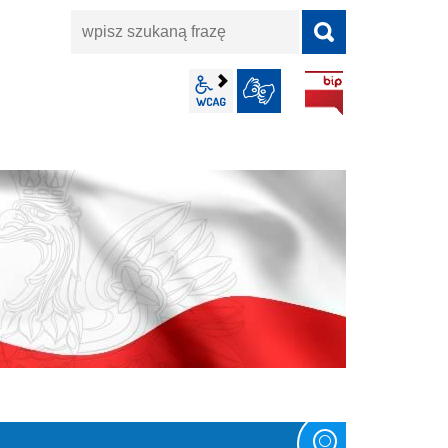
wpisz
szukaną
frazę
BIP
wcag2.1
JĘZYK MIGOWY