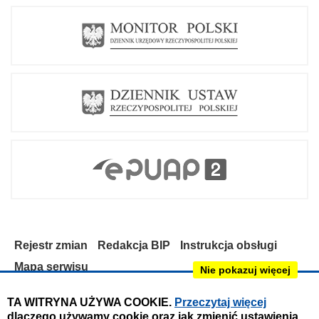
Rejestr zmian
Redakcja BIP
Instrukcja obsługi
Mapa serwisu
Nie pokazuj więcej
Deklaracja dostępności
TA WITRYNA UŻYWA COOKIE.
Przeczytaj więcej
dlaczego używamy cookie oraz jak zmienić ustawienia