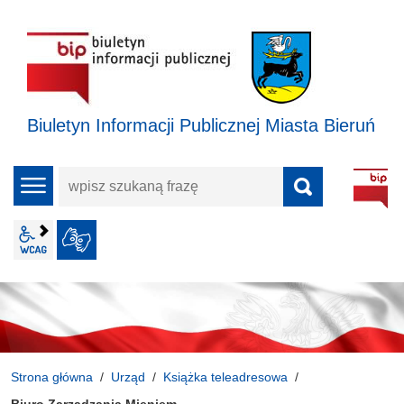
Biuletyn Informacji Publicznej Miasta Bieruń
wpisz
menu
szukaną
frazę
wcag2.1
JĘZYK MIGOWY
Strona główna
Urząd
Książka teleadresowa
Biuro Zarządzania Mieniem