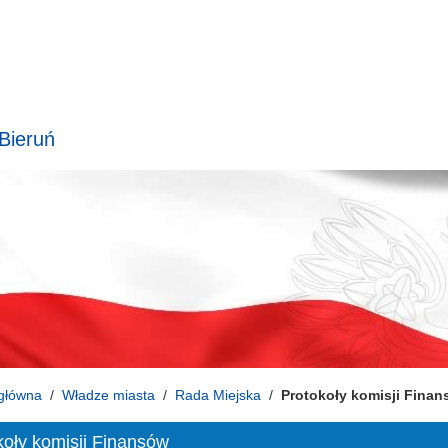
 Bieruń
główna
Władze miasta
Rada Miejska
Protokoły komisji Fina
koły komisji Finansów