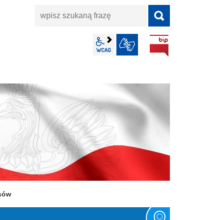
wpisz
szukaną
frazę
BIP
wcag2.1
JĘZYK MIGOWY
nsów