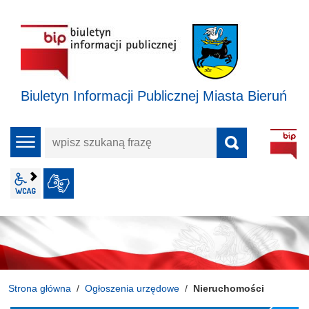
Biuletyn Informacji Publicznej Miasta Bieruń
wpisz
menu
szukaną
frazę
wcag2.1
JĘZYK MIGOWY
Strona główna
Ogłoszenia urzędowe
Nieruchomości