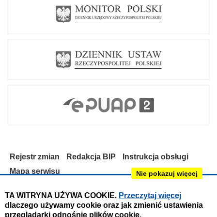
Rejestr zmian
Redakcja BIP
Instrukcja obsługi
Mapa serwisu
Nie pokazuj więcej
Deklaracja dostępności
TA WITRYNA UŻYWA COOKIE.
Przeczytaj więcej
dlaczego używamy cookie oraz jak zmienić ustawienia
Obsługa i nadzór techniczny:
przeglądarki odnośnie plików cookie.