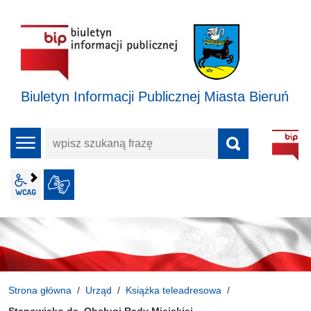
Biuletyn Informacji Publicznej Miasta Bieruń
wpisz
menu
szukaną
frazę
wcag2.1
JĘZYK MIGOWY
Strona główna
Urząd
Książka teleadresowa
Stanowisko ds. Obsługi Rady Miejskiej