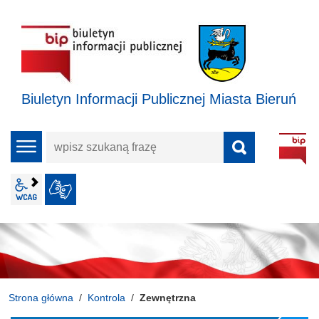
Biuletyn Informacji Publicznej Miasta Bieruń
wpisz
menu
szukaną
frazę
wcag2.1
JĘZYK MIGOWY
Strona główna
Kontrola
Zewnętrzna