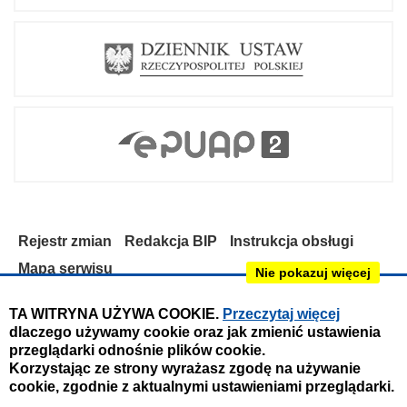
Rejestr zmian
Redakcja BIP
Instrukcja obsługi
Mapa serwisu
Nie pokazuj więcej
Deklaracja dostępności
TA WITRYNA UŻYWA COOKIE.
Przeczytaj więcej
dlaczego używamy cookie oraz jak zmienić ustawienia
Obsługa i nadzór techniczny:
przeglądarki odnośnie plików cookie.
IntraCOM.pl
Korzystając ze strony wyrażasz zgodę na używanie
cookie, zgodnie z aktualnymi ustawieniami przeglądarki.