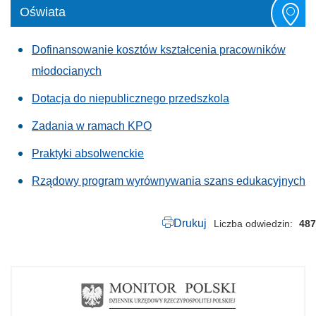
Oświata
Dofinansowanie kosztów kształcenia pracowników
młodocianych
Dotacja do niepublicznego przedszkola
Zadania w ramach KPO
Praktyki absolwenckie
Rządowy program wyrównywania szans edukacyjnych
Drukuj
Liczba odwiedzin
487