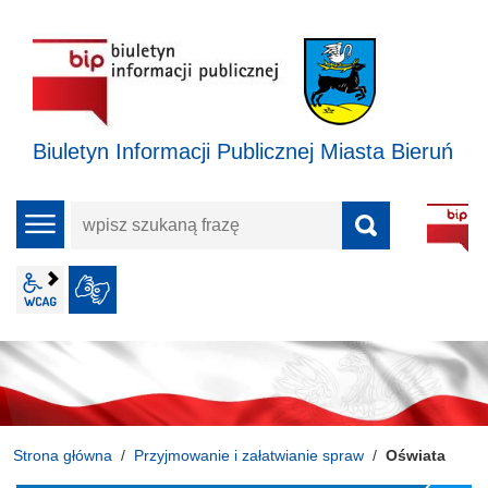
Biuletyn Informacji Publicznej Miasta Bieruń
wpisz
menu
szukaną
frazę
wcag2.1
JĘZYK MIGOWY
Strona główna
Przyjmowanie i załatwianie spraw
Oświata