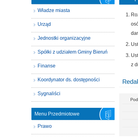
Władze miasta
Roz
os
Urząd
dan
Jednostki organizacyjne
Us
Spółki z udziałem Gminy Bieruń
Us
z d
Finanse
Koordynator ds. dostępności
Redak
Sygnaliści
Pod
Menu Przedmiotowe
Prawo