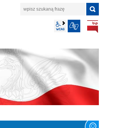
wpisz
szukaną
frazę
BIP
wcag2.1
JĘZYK MIGOWY