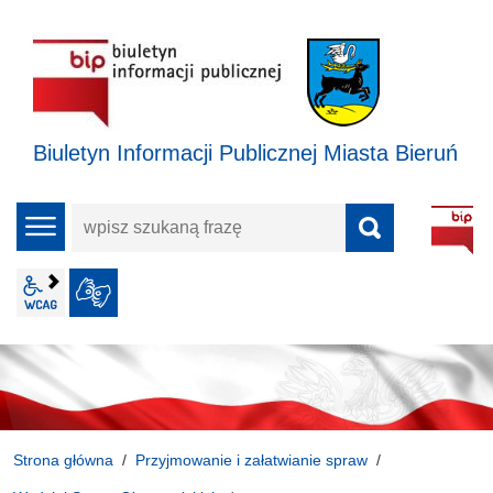
Biuletyn Informacji Publicznej Miasta Bieruń
wpisz
menu
szukaną
frazę
wcag2.1
JĘZYK MIGOWY
Strona główna
Przyjmowanie i załatwianie spraw