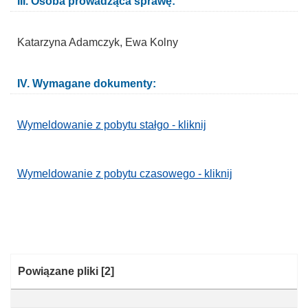
III. Osoba prowadząca sprawę:
Katarzyna Adamczyk, Ewa Kolny
IV. Wymagane dokumenty:
Wymeldowanie z pobytu stałgo - kliknij
Wymeldowanie z pobytu czasowego - kliknij
Kategoria:
Powiązane pliki
[2]