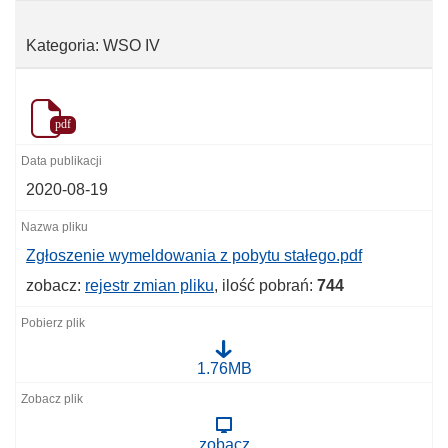
Kategoria: WSO IV
pdf
2020-08-19
Zgłoszenie wymeldowania z pobytu stałego.pdf
zobacz:
rejestr zmian pliku
, ilość pobrań:
744
Z
1.76MB
g
ł
o
s
zobacz
z