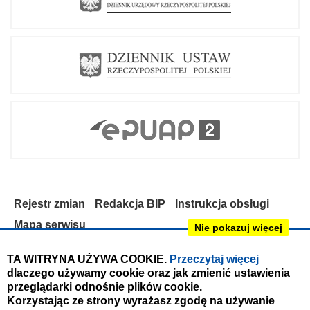
o
.
p
d
f
Rejestr zmian
Redakcja BIP
Instrukcja obsługi
Mapa serwisu
Nie pokazuj więcej
Deklaracja dostępności
TA WITRYNA UŻYWA COOKIE.
Przeczytaj więcej
dlaczego używamy cookie oraz jak zmienić ustawienia
Obsługa i nadzór techniczny:
przeglądarki odnośnie plików cookie.
IntraCOM.pl
Korzystając ze strony wyrażasz zgodę na używanie