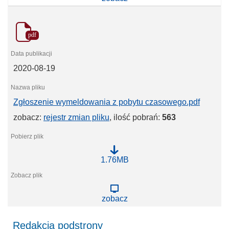
e
n
i
e
pdf
w
y
m
e
2020-08-19
l
d
o
w
Zgłoszenie wymeldowania z pobytu czasowego.pdf
a
n
zobacz:
rejestr zmian pliku
, ilość pobrań:
563
i
a
z
p
o
Z
1.76MB
b
g
y
ł
t
o
u
s
s
zobacz
z
t
e
a
n
ł
Redakcja podstrony
i
e