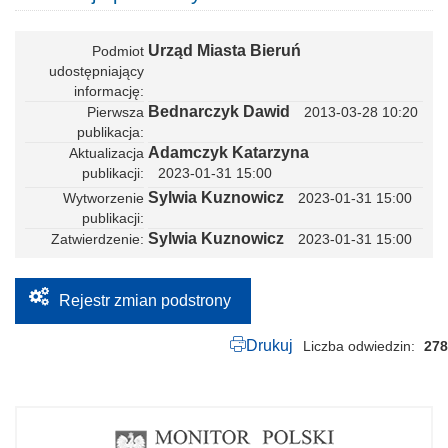
e
g
w
o
y
.
Urząd Miasta Bieruń
Podmiot
m
p
e
udostępniający
d
l
informację
f
d
Bednarczyk Dawid
Pierwsza
2013-03-28 10:20
o
publikacja
w
a
Adamczyk Katarzyna
Aktualizacja
n
publikacji
2023-01-31 15:00
i
Sylwia Kuznowicz
Wytworzenie
2023-01-31 15:00
a
z
publikacji
p
Sylwia Kuznowicz
Zatwierdzenie
2023-01-31 15:00
o
b
y
t
Rejestr zmian podstrony
u
c
z
Drukuj
Liczba odwiedzin
278
a
s
o
w
e
g