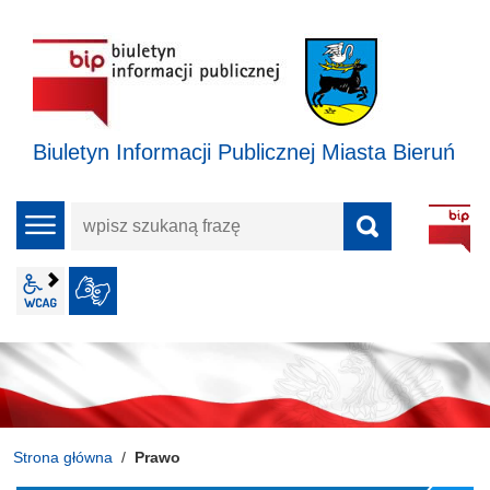
Biuletyn Informacji Publicznej Miasta Bieruń
wpisz
menu
szukaną
frazę
wcag2.1
JĘZYK MIGOWY
Strona główna
Prawo