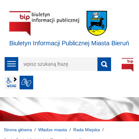
Biuletyn Informacji Publicznej Miasta Bieruń
wpisz
menu
szukaną
frazę
wcag2.1
JĘZYK MIGOWY
Strona główna
Władze miasta
Rada Miejska