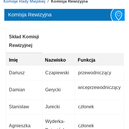
Komisje Rady Miejskiej
Komisja Rewizyjna
Komisja Rewizyjna
Skład Komisji
Rewizyjnej
Imię
Nazwisko
Funkcja
Dariusz
Czapiewski
przewodniczący
wiceprzewodniczący
Damian
Gerycki
Stanisław
Jurecki
członek
Wyderka-
Agnieszka
członek