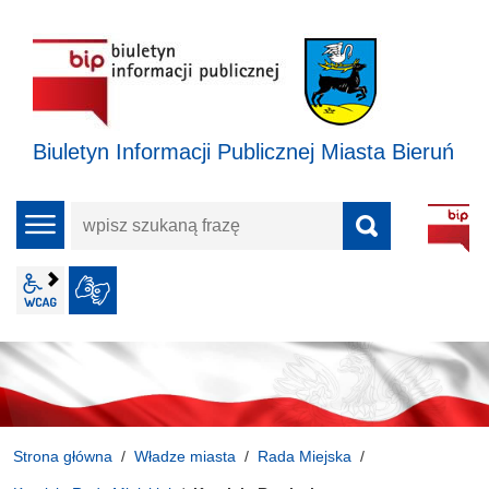
Biuletyn Informacji Publicznej Miasta Bieruń
wpisz
menu
szukaną
frazę
wcag2.1
JĘZYK MIGOWY
Strona główna
Władze miasta
Rada Miejska