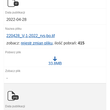
tif
2022-04-28
220428_V-1-2022_rys-bo.tif
zobacz:
rejestr zmian pliku
, ilość pobrań:
415
2
33.8MB
2
0
4
-
2
8
_
V
-
png
1
-
2