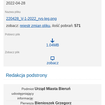
0
2022-04-28
2
2
_
r
220428_V-1-2022_rys-leg.png
y
s
zobacz:
rejestr zmian pliku
, ilość pobrań:
571
-
b
o
.
t
2
1.04MB
i
2
f
0
4
2
zobacz
8
_
V
Redakcja podstrony
-
1
-
2
Urząd Miasta Bieruń
Podmiot
0
2
udostępniający
2
informację
_
Bienioszek Grzegorz
Pierwsza
r