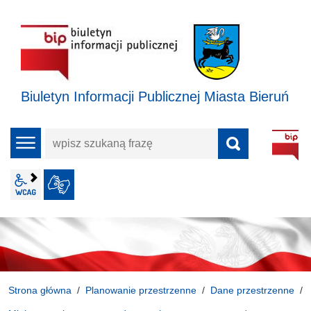
Biuletyn Informacji Publicznej Miasta Bieruń
wpisz
menu
szukaną
frazę
wcag2.1
JĘZYK MIGOWY
Strona główna
Planowanie przestrzenne
Dane przestrzenne