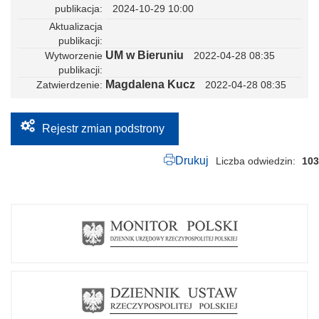
publikacja
2024-10-29 10:00
y
s
Aktualizacja
-
publikacji
l
UM w Bieruniu
Wytworzenie
2022-04-28 08:35
e
g
publikacji
.
Magdalena Kucz
Zatwierdzenie
2022-04-28 08:35
p
n
g
Rejestr zmian podstrony
Drukuj
Liczba odwiedzin
103