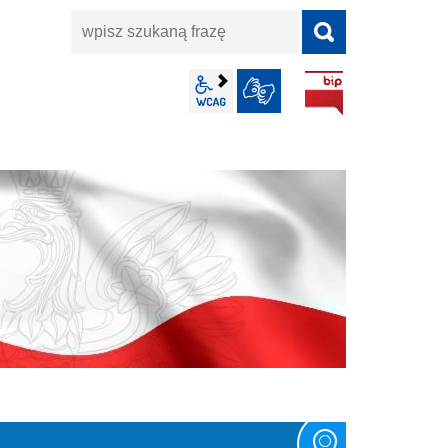
wpisz
szukaną
frazę
BIP
wcag2.1
JĘZYK MIGOWY