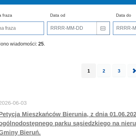
 fraza
Data od
Data do
iono wiadomości:
25
.
1
2
3
2026-06-03
Petycja Mieszkańców Bierunia, z dnia 01.06.202
ogólnodostępnego parku sąsiedzkiego na nier
Gminy Bieruń.