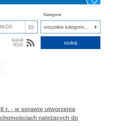
Kategorie
kanał
RSS
Następna
6 r. - w sprawie utworzenia
uchomościach należących do