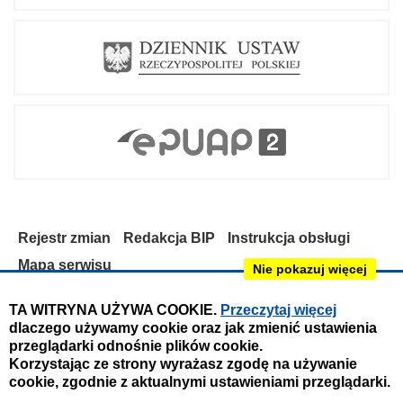
Rejestr zmian
Redakcja BIP
Instrukcja obsługi
Mapa serwisu
Nie pokazuj więcej
Deklaracja dostępności
TA WITRYNA UŻYWA COOKIE.
Przeczytaj więcej
dlaczego używamy cookie oraz jak zmienić ustawienia
Obsługa i nadzór techniczny:
przeglądarki odnośnie plików cookie.
IntraCOM.pl
Korzystając ze strony wyrażasz zgodę na używanie
cookie, zgodnie z aktualnymi ustawieniami przeglądarki.