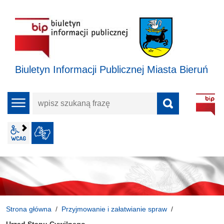
Biuletyn Informacji Publicznej Miasta Bieruń
wpisz
menu
szukaną
frazę
wcag2.1
JĘZYK MIGOWY
Strona główna
Przyjmowanie i załatwianie spraw
Urząd Stanu Cywilnego