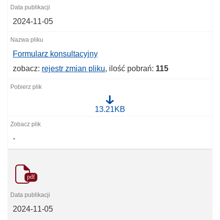
2024-11-05
Formularz konsultacyjny
zobacz:
rejestr zmian pliku
, ilość pobrań:
115
F
13.21KB
o
r
m
-
u
l
a
r
z
pdf
k
o
n
s
2024-11-05
u
l