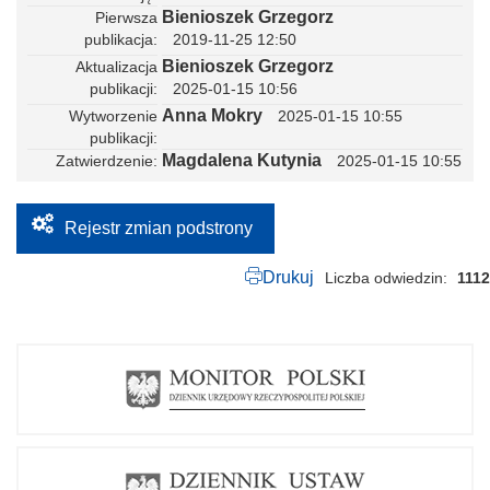
w
Bienioszek Grzegorz
Pierwsza
s
publikacja
2019-11-25 12:50
p
ó
Bienioszek Grzegorz
Aktualizacja
ł
publikacji
2025-01-15 10:56
p
r
Anna Mokry
Wytworzenie
2025-01-15 10:55
a
publikacji
c
Magdalena Kutynia
Zatwierdzenie
2025-01-15 10:55
y
z
o
r
Rejestr zmian podstrony
g
a
n
Drukuj
Liczba odwiedzin
1112
i
z
a
c
j
a
m
i
p
o
z
a