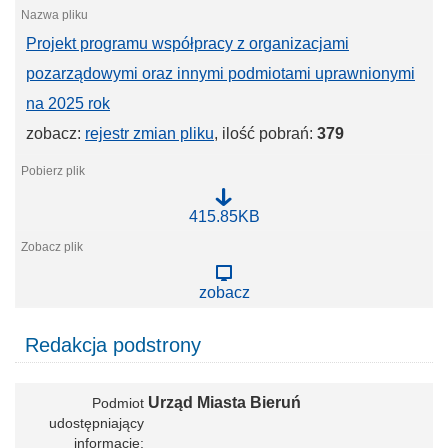
t
a
Projekt programu współpracy z organizacjami
c
y
pozarządowymi oraz innymi podmiotami uprawnionymi
j
n
na 2025 rok
y
zobacz:
rejestr zmian pliku
, ilość pobrań:
379
P
415.85KB
r
o
j
e
zobacz
k
t
p
Redakcja podstrony
r
o
g
r
Urząd Miasta Bieruń
Podmiot
a
m
udostępniający
u
informację