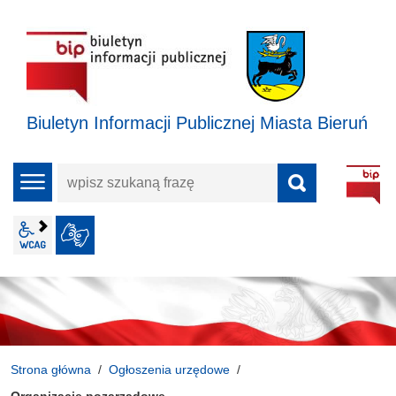
Biuletyn Informacji Publicznej Miasta Bieruń
wpisz
menu
szukaną
frazę
wcag2.1
JĘZYK MIGOWY
Strona główna
Ogłoszenia urzędowe
Organizacje pozarządowe