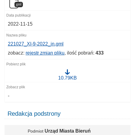
gml
2022-11-15
221027_XI-9-2022_in.gml
zobacz:
rejestr zmian pliku
, ilość pobrań:
433
2
10.79KB
2
1
0
-
2
7
_
X
Redakcja podstrony
I
-
9
-
Urząd Miasta Bieruń
Podmiot