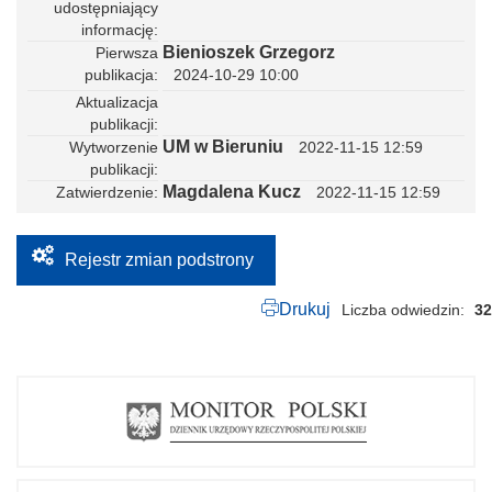
2
udostępniający
0
informację
2
Bienioszek Grzegorz
Pierwsza
2
_
publikacja
2024-10-29 10:00
i
Aktualizacja
n
.
publikacji
g
UM w Bieruniu
Wytworzenie
2022-11-15 12:59
m
publikacji
l
Magdalena Kucz
Zatwierdzenie
2022-11-15 12:59
Rejestr zmian podstrony
Drukuj
Liczba odwiedzin
32