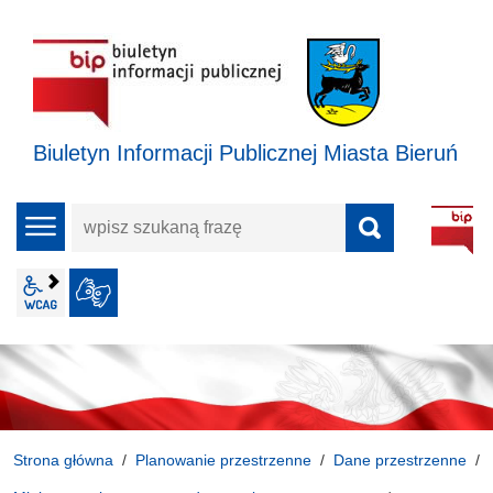
Biuletyn Informacji Publicznej Miasta Bieruń
wpisz
menu
szukaną
frazę
wcag2.1
JĘZYK MIGOWY
Strona główna
Planowanie przestrzenne
Dane przestrzenne