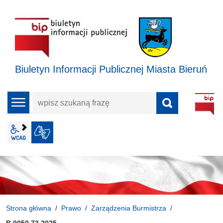
Biuletyn Informacji Publicznej Miasta Bieruń
wpisz
menu
szukaną
frazę
wcag2.1
JĘZYK MIGOWY
Strona główna
Prawo
Zarządzenia Burmistrza
B.0050.73.2025