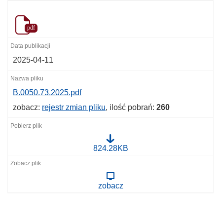
pdf
2025-04-11
B.0050.73.2025.pdf
zobacz:
rejestr zmian pliku
, ilość pobrań:
260
B
824.28KB
.
0
0
5
zobacz
0
.
7
3
.