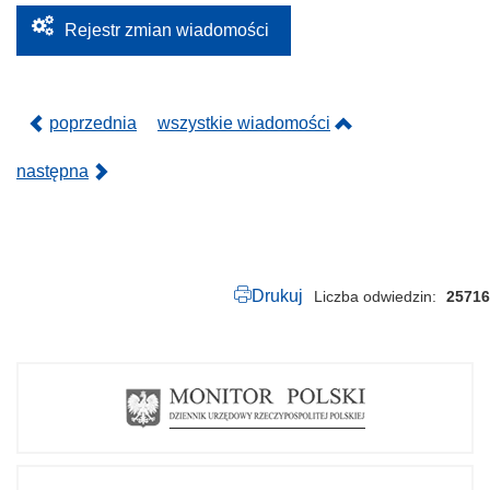
2
0
Rejestr zmian wiadomości
2
5
.
p
d
poprzednia
wszystkie wiadomości
f
następna
Drukuj
Liczba odwiedzin
25716