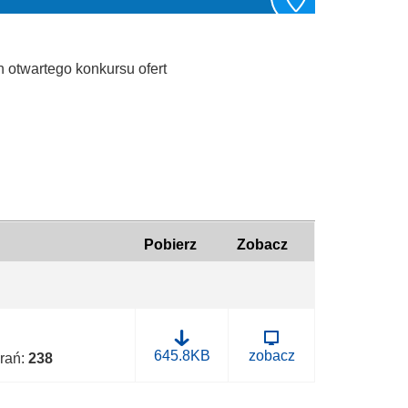
 otwartego konkursu ofert
Pobierz
Zobacz
B
645.8KB
zobacz
brań:
238
.
0
0