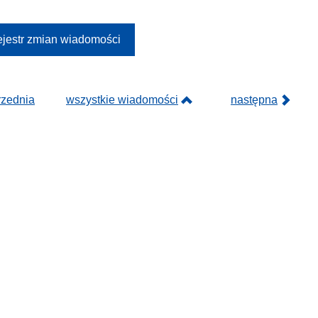
jestr zmian wiadomości
rzednia
wszystkie wiadomości
następna