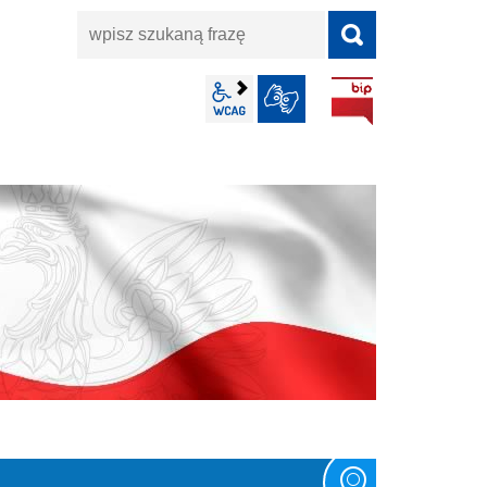
wpisz
szukaną
frazę
BIP
wcag2.1
JĘZYK MIGOWY