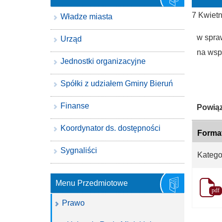
7 Kwiet
Władze miasta
w spra
Urząd
na wsp
Jednostki organizacyjne
Spółki z udziałem Gminy Bieruń
Finanse
Katego
Powiąz
Koordynator ds. dostępności
Forma
Sygnaliści
Katego
Menu Przedmiotowe
pdf
Prawo