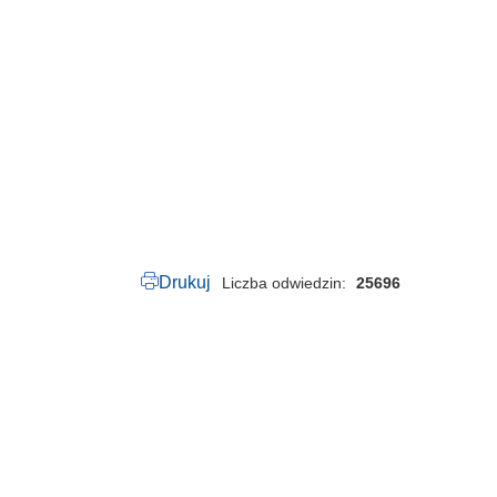
5
0
.
7
2
.
2
0
2
5
.
p
d
f
Drukuj
Liczba odwiedzin
25696