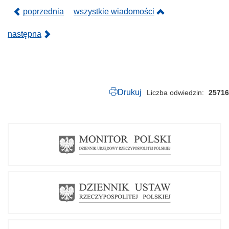
p
d
poprzednia
wszystkie wiadomości
f
następna
Drukuj
Liczba odwiedzin
25716