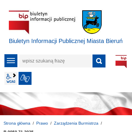
Biuletyn Informacji Publicznej Miasta Bieruń
wpisz
menu
szukaną
frazę
wcag2.1
JĘZYK MIGOWY
Strona główna
Prawo
Zarządzenia Burmistrza
B.0050.71.2025