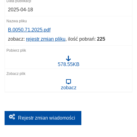
2025-04-18
B.0050.71.2025.pdf
zobacz:
rejestr zmian pliku
, ilość pobrań:
225
B
578.55KB
.
0
0
5
zobacz
0
.
7
1
.
2
0
Rejestr zmian wiadomości
2
5
.