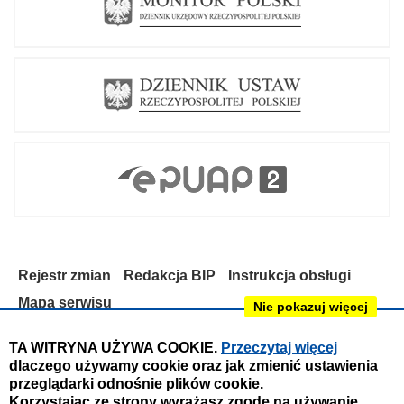
Rejestr zmian
Redakcja BIP
Instrukcja obsługi
Mapa serwisu
Nie pokazuj więcej
Deklaracja dostępności
TA WITRYNA UŻYWA COOKIE.
Przeczytaj więcej
dlaczego używamy cookie oraz jak zmienić ustawienia
Obsługa i nadzór techniczny:
przeglądarki odnośnie plików cookie.
IntraCOM.pl
Korzystając ze strony wyrażasz zgodę na używanie