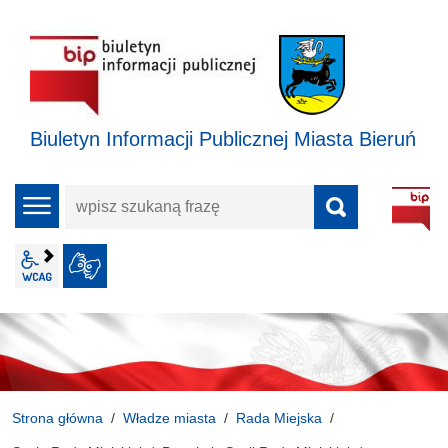
Biuletyn Informacji Publicznej Miasta Bieruń
wpisz
menu
szukaną
frazę
wcag2.1
JĘZYK MIGOWY
Strona główna
Władze miasta
Rada Miejska