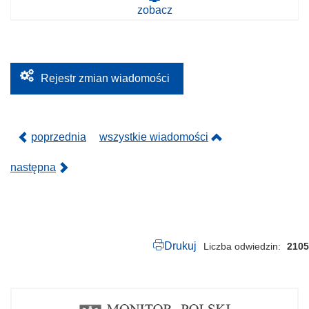
0
zobacz
-
2
0
1
9
.
p
Rejestr zmian wiadomości
d
f
poprzednia
wszystkie wiadomości
następna
Drukuj
Liczba odwiedzin
2105