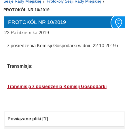
Sesje Rady Miejskiej
Protokoły Sesji Rady Miejskiej
PROTOKÓŁ NR 10/2019
PROTOKÓŁ NR 10/2019
23 Października 2019
z posiedzenia Komisji Gospodarki w dniu 22.10.2019 r.
Transmisja:
Transmisja z posiedzenia Komisji Gospodarki
Kategoria:
Powiązane pliki
[1]