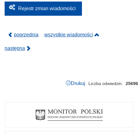
2
0
Rejestr zmian wiadomości
2
5
.
p
d
poprzednia
wszystkie wiadomości
f
następna
Drukuj
Liczba odwiedzin
25696