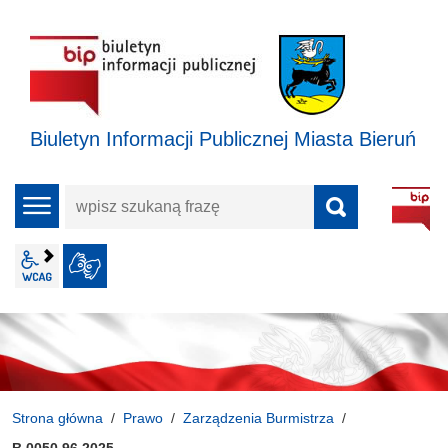
Biuletyn Informacji Publicznej Miasta Bieruń
wpisz
menu
szukaną
frazę
wcag2.1
JĘZYK MIGOWY
Strona główna
Prawo
Zarządzenia Burmistrza
B.0050.96.2025