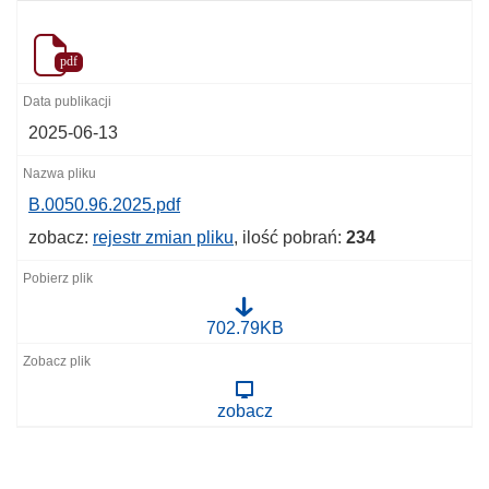
pdf
2025-06-13
B.0050.96.2025.pdf
zobacz:
rejestr zmian pliku
, ilość pobrań:
234
B
702.79KB
.
0
0
5
zobacz
0
.
9
6
.