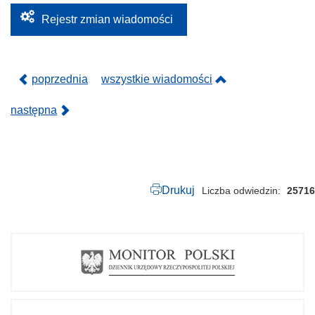
0
2
Rejestr zmian wiadomości
4
.
p
d
f
poprzednia
wszystkie wiadomości
następna
Drukuj
Liczba odwiedzin
25716