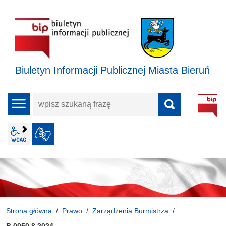
Biuletyn Informacji Publicznej Miasta Bieruń
wpisz
menu
szukaną
frazę
wcag2.1
JĘZYK MIGOWY
Strona główna
Prawo
Zarządzenia Burmistrza
B.0050.8.2024