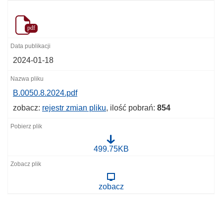
pdf
2024-01-18
B.0050.8.2024.pdf
zobacz:
rejestr zmian pliku
, ilość pobrań:
854
B
499.75KB
.
0
0
5
zobacz
0
.
8
.
2