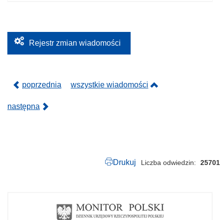
.
2
2
0
.
2
Rejestr zmian wiadomości
0
2
5
.
p
poprzednia
wszystkie wiadomości
d
f
następna
Drukuj
Liczba odwiedzin
25701