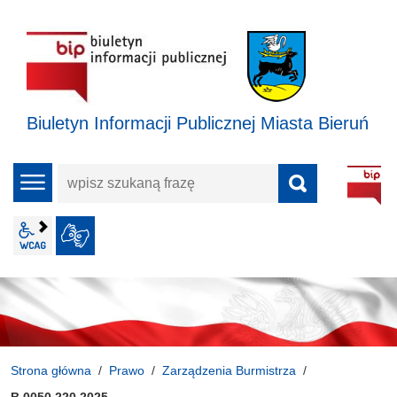
Biuletyn Informacji Publicznej Miasta Bieruń
wpisz
menu
szukaną
frazę
wcag2.1
JĘZYK MIGOWY
Strona główna
Prawo
Zarządzenia Burmistrza
B.0050.220.2025