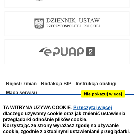
Rejestr zmian
Redakcja BIP
Instrukcja obsługi
Mapa serwisu
Nie pokazuj więcej
Deklaracja dostępności
TA WITRYNA UŻYWA COOKIE.
Przeczytaj więcej
dlaczego używamy cookie oraz jak zmienić ustawienia
Obsługa i nadzór techniczny:
przeglądarki odnośnie plików cookie.
IntraCOM.pl
Korzystając ze strony wyrażasz zgodę na używanie
cookie, zgodnie z aktualnymi ustawieniami przeglądarki.