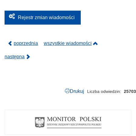
.
2
0
2
Rejestr zmian wiadomości
6
.
p
d
f
poprzednia
wszystkie wiadomości
następna
Drukuj
Liczba odwiedzin
25703