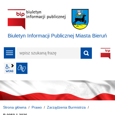
Biuletyn Informacji Publicznej Miasta Bieruń
wpisz
menu
szukaną
frazę
wcag2.1
JĘZYK MIGOWY
Strona główna
Prawo
Zarządzenia Burmistrza
B.0050.1.2026