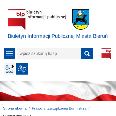
Biuletyn Informacji Publicznej Miasta Bieruń
wpisz
menu
szukaną
frazę
wcag2.1
JĘZYK MIGOWY
Strona główna
Prawo
Zarządzenia Burmistrza
B.0050.205.2021