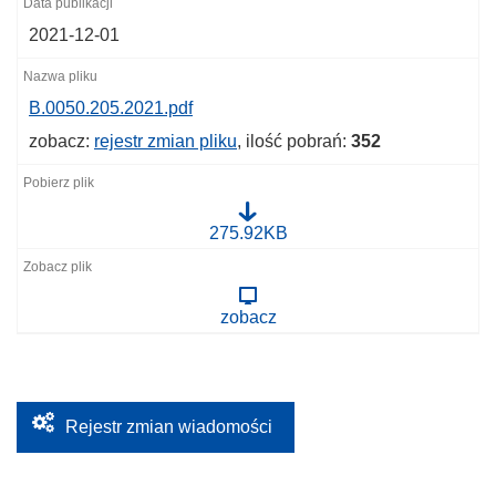
2021-12-01
B.0050.205.2021.pdf
zobacz:
rejestr zmian pliku
, ilość pobrań:
352
B
275.92KB
.
0
0
5
zobacz
0
.
2
0
5
.
2
Rejestr zmian wiadomości
0
2
1