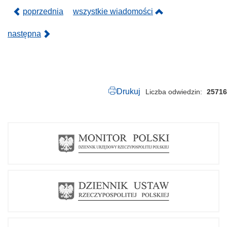
.
p
poprzednia
wszystkie wiadomości
d
f
następna
Drukuj
Liczba odwiedzin
25716