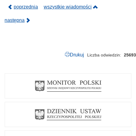
.
p
poprzednia
wszystkie wiadomości
d
f
następna
Drukuj
Liczba odwiedzin
25693