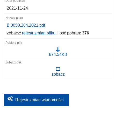
2021-11-24
B.0050.204.2021.pdf
zobacz:
rejestr zmian pliku
, ilość pobrań:
376
B
674.54KB
.
0
0
5
zobacz
0
.
2
0
4
.
2
Rejestr zmian wiadomości
0
2
1