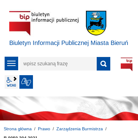
Biuletyn Informacji Publicznej Miasta Bieruń
wpisz
menu
szukaną
frazę
wcag2.1
JĘZYK MIGOWY
Strona główna
Prawo
Zarządzenia Burmistrza
B.0050.204.2021