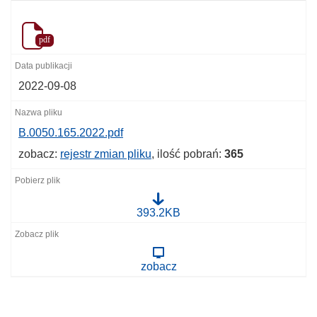
pdf
2022-09-08
B.0050.165.2022.pdf
zobacz:
rejestr zmian pliku
, ilość pobrań:
365
B
393.2KB
.
0
0
5
zobacz
0
.
1
6
5