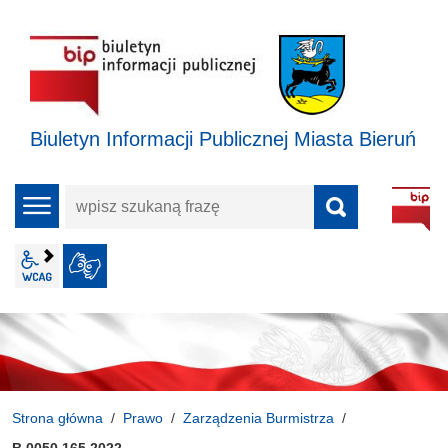
Biuletyn Informacji Publicznej Miasta Bieruń
wpisz
menu
szukaną
frazę
wcag2.1
JĘZYK MIGOWY
Strona główna
Prawo
Zarządzenia Burmistrza
B.0050.165.2022