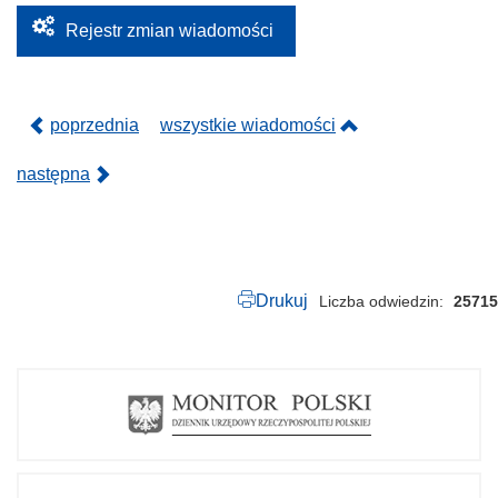
.
2
Rejestr zmian wiadomości
0
2
2
.
p
poprzednia
wszystkie wiadomości
d
f
następna
Drukuj
Liczba odwiedzin
25715