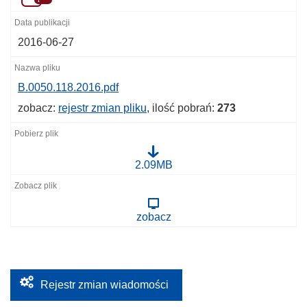
2016-06-27
B.0050.118.2016.pdf
zobacz:
rejestr zmian pliku
, ilość pobrań:
273
B
2.09MB
.
0
0
5
zobacz
0
.
1
1
8
.
2
Rejestr zmian wiadomości
0
1