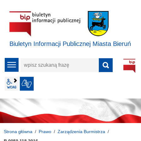
Biuletyn Informacji Publicznej Miasta Bieruń
wpisz
menu
szukaną
frazę
wcag2.1
JĘZYK MIGOWY
Strona główna
Prawo
Zarządzenia Burmistrza
B.0050.118.2016