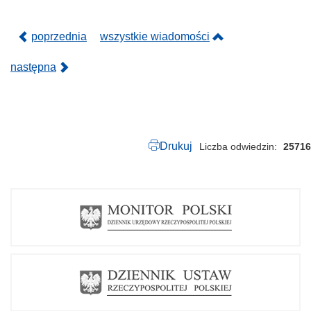
6
.
p
poprzednia
wszystkie wiadomości
d
f
następna
Drukuj
Liczba odwiedzin
25716