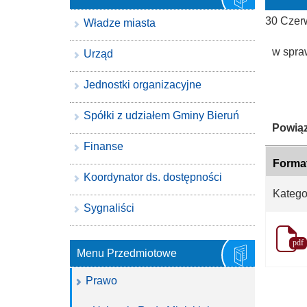
30 Czer
Władze miasta
w spra
Urząd
Jednostki organizacyjne
Spółki z udziałem Gminy Bieruń
Katego
Powiąz
Finanse
Forma
Koordynator ds. dostępności
Katego
Sygnaliści
pdf
Menu Przedmiotowe
Prawo