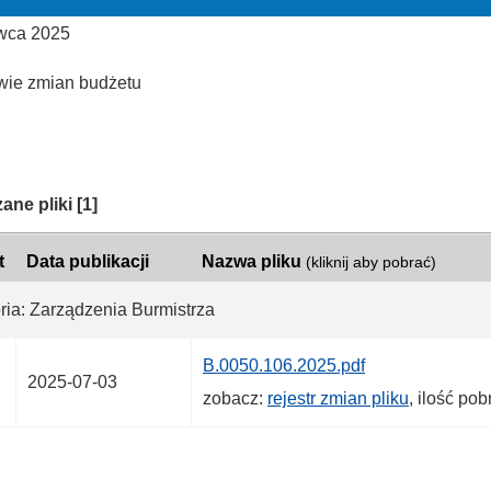
wca 2025
wie zmian budżetu
ria:
ane pliki
[1]
t
Data publikacji
Nazwa pliku
(kliknij aby pobrać)
ria: Zarządzenia Burmistrza
B.0050.106.2025.pdf
2025-07-03
zobacz:
rejestr zmian pliku
, ilość po