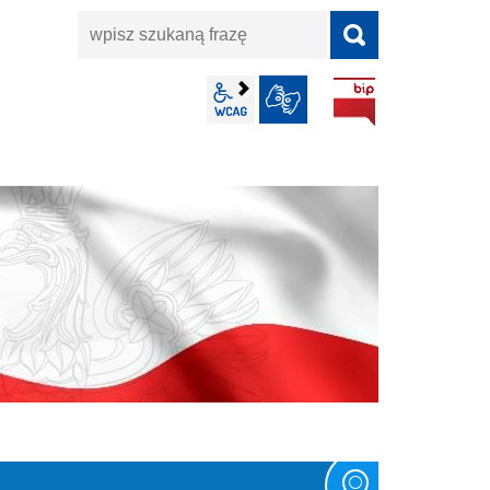
wpisz
szukaną
frazę
BIP
wcag2.1
JĘZYK MIGOWY