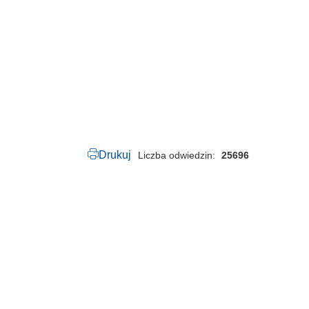
.
1
0
6
.
2
0
2
5
.
p
d
f
Drukuj
Liczba odwiedzin
25696