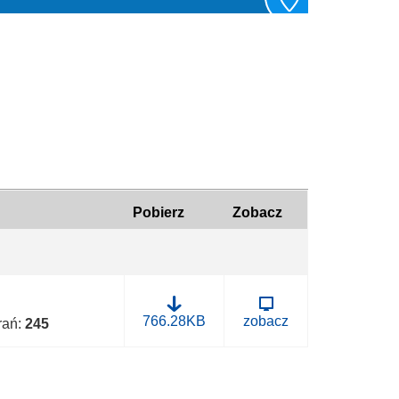
Pobierz
Zobacz
B
766.28KB
zobacz
brań:
245
.
0
0
5
0