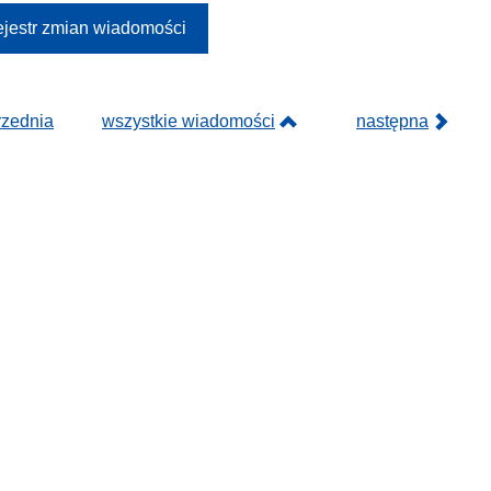
jestr zmian wiadomości
rzednia
wszystkie wiadomości
następna