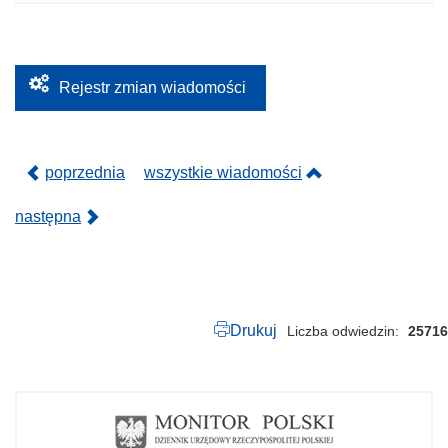
.
1
0
5
.
2
Rejestr zmian wiadomości
0
2
5
.
p
poprzednia
wszystkie wiadomości
d
f
następna
Drukuj
Liczba odwiedzin
25716