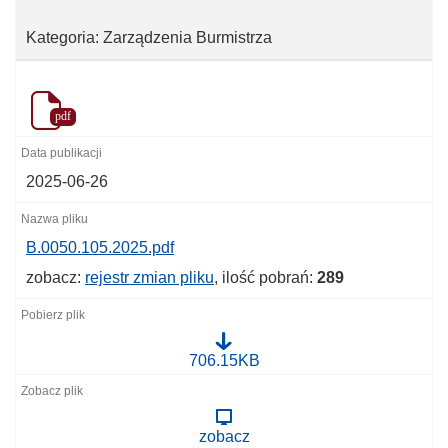
Kategoria: Zarządzenia Burmistrza
pdf
2025-06-26
B.0050.105.2025.pdf
zobacz:
rejestr zmian pliku
, ilość pobrań:
289
B
706.15KB
.
0
0
5
zobacz
0