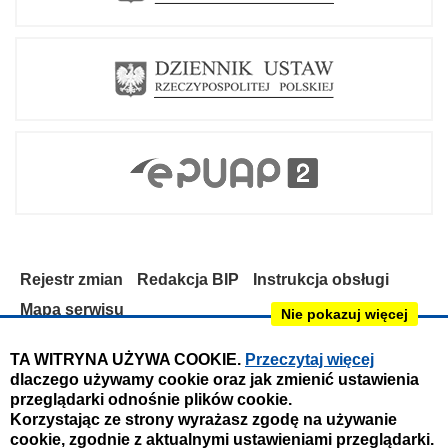
Rejestr zmian
Redakcja BIP
Instrukcja obsługi
Mapa serwisu
Nie pokazuj więcej
Deklaracja dostępności
TA WITRYNA UŻYWA COOKIE.
Przeczytaj więcej
dlaczego używamy cookie oraz jak zmienić ustawienia
Obsługa i nadzór techniczny:
przeglądarki odnośnie plików cookie.
IntraCOM.pl
Korzystając ze strony wyrażasz zgodę na używanie
cookie, zgodnie z aktualnymi ustawieniami przeglądarki.