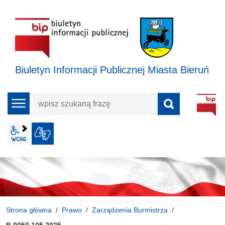
Biuletyn Informacji Publicznej Miasta Bieruń
wpisz
menu
szukaną
frazę
wcag2.1
JĘZYK MIGOWY
Strona główna
Prawo
Zarządzenia Burmistrza
B.0050.105.2025