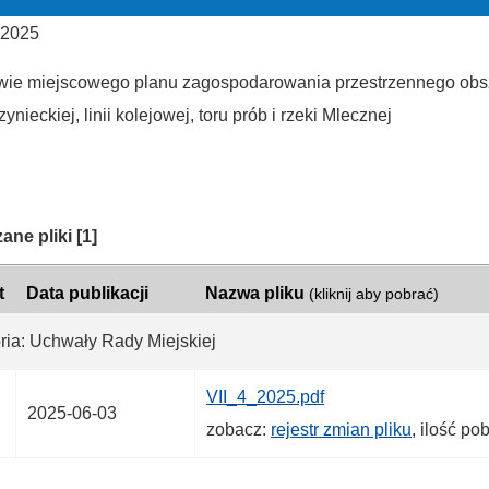
 2025
wie miejscowego planu zagospodarowania przestrzennego obsza
ynieckiej, linii kolejowej, toru prób i rzeki Mlecznej
ria:
ane pliki
[1]
t
Data publikacji
Nazwa pliku
(kliknij aby pobrać)
ria: Uchwały Rady Miejskiej
VII_4_2025.pdf
2025-06-03
zobacz:
rejestr zmian pliku
, ilość po