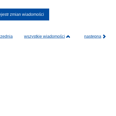
jestr zmian wiadomości
rzednia
wszystkie wiadomości
następna