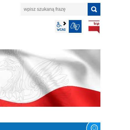
wpisz
szukaną
frazę
BIP
wcag2.1
JĘZYK MIGOWY