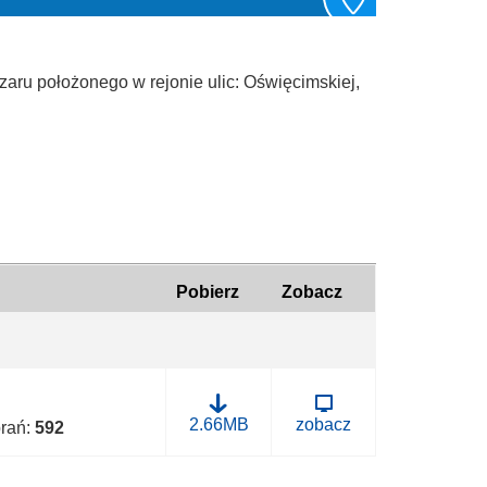
ru położonego w rejonie ulic: Oświęcimskiej,
Pobierz
Zobacz
V
2.66MB
zobacz
brań:
592
I
I
_