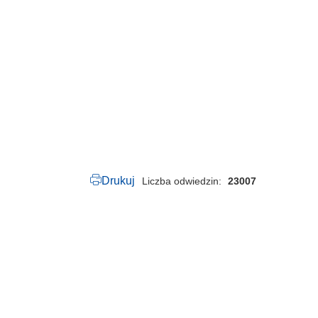
4
_
2
0
2
5
.
p
d
f
Drukuj
Liczba odwiedzin
23007