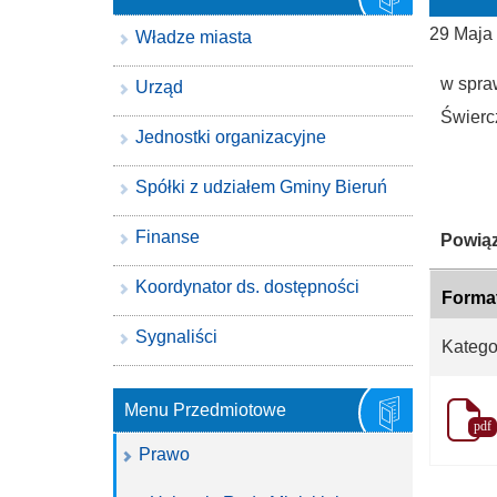
29 Maja
Władze miasta
w spra
Urząd
Świercz
Jednostki organizacyjne
Spółki z udziałem Gminy Bieruń
Finanse
Katego
Powiąz
Koordynator ds. dostępności
Forma
Sygnaliści
Katego
Menu Przedmiotowe
pdf
Prawo