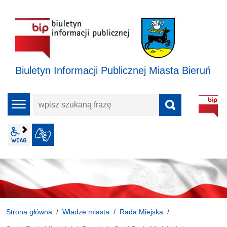
Biuletyn Informacji Publicznej Miasta Bieruń
wpisz
menu
szukaną
frazę
wcag2.1
JĘZYK MIGOWY
Strona główna
Władze miasta
Rada Miejska