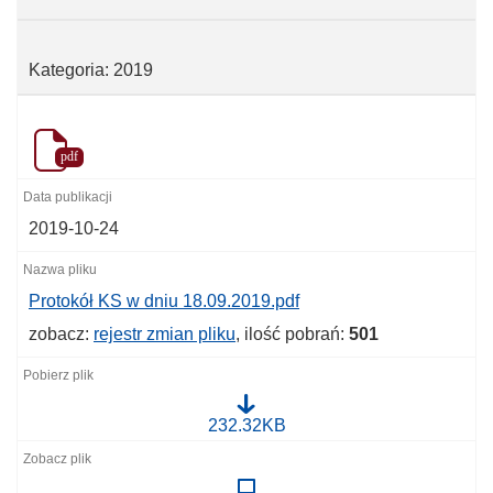
Kategoria: 2019
pdf
2019-10-24
Protokół KS w dniu 18.09.2019.pdf
zobacz:
rejestr zmian pliku
, ilość pobrań:
501
P
232.32KB
r
o
t