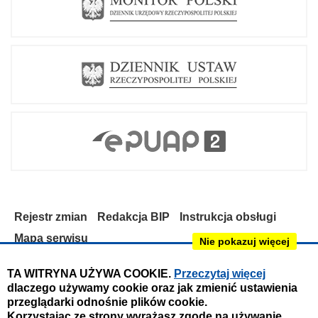
Rejestr zmian
Redakcja BIP
Instrukcja obsługi
Mapa serwisu
Nie pokazuj więcej
Deklaracja dostępności
TA WITRYNA UŻYWA COOKIE.
Przeczytaj więcej
dlaczego używamy cookie oraz jak zmienić ustawienia
Obsługa i nadzór techniczny:
przeglądarki odnośnie plików cookie.
IntraCOM.pl
Korzystając ze strony wyrażasz zgodę na używanie