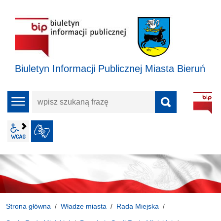
Biuletyn Informacji Publicznej Miasta Bieruń
wpisz
menu
szukaną
frazę
wcag2.1
JĘZYK MIGOWY
Strona główna
Władze miasta
Rada Miejska