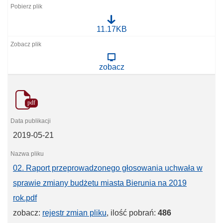
0
11.17KB
1
.
R
a
zobacz
p
o
r
t
p
pdf
r
z
e
p
2019-05-21
r
o
w
a
02. Raport przeprowadzonego głosowania uchwała w
d
z
sprawie zmiany budżetu miasta Bierunia na 2019
o
n
rok.pdf
e
g
zobacz:
rejestr zmian pliku
, ilość pobrań:
486
o