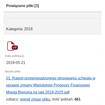
Kategoria:
Powiązane pliki
[3]
Kategoria: 2019
pdf
2019-05-21
01. Raport przeprowadzonego głosowania uchwała w
sprawie zmiany Wieloletniej Prognozy Finansowej
Miasta Bierunia na lata 2019-2025.pdf
zobacz:
rejestr zmian pliku
, ilość pobrań:
461