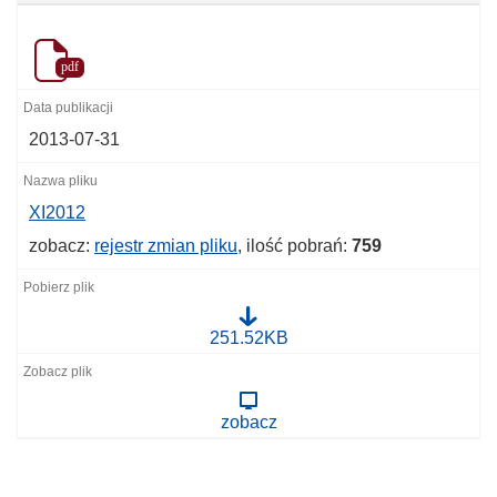
pdf
2013-07-31
XI2012
zobacz:
rejestr zmian pliku
, ilość pobrań:
759
X
251.52KB
I
2
0
1
zobacz
2