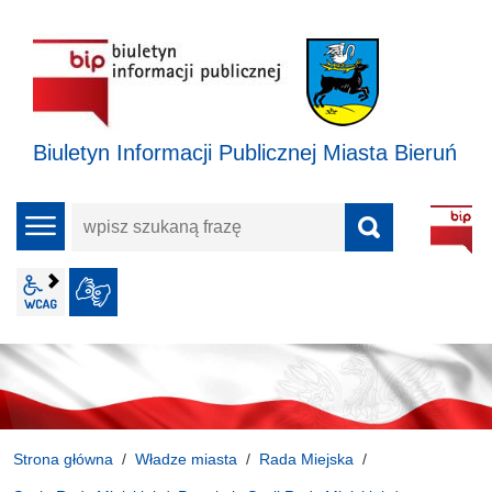
Biuletyn Informacji Publicznej Miasta Bieruń
wpisz
menu
szukaną
frazę
wcag2.1
JĘZYK MIGOWY
Strona główna
Władze miasta
Rada Miejska