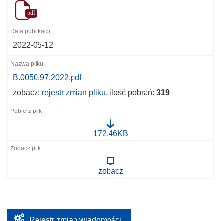
pdf
2022-05-12
B.0050.97.2022.pdf
zobacz:
rejestr zmian pliku
, ilość pobrań:
319
B
172.46KB
.
0
0
5
zobacz
0
.
9
7
.
2
0
Rejestr zmian wiadomości