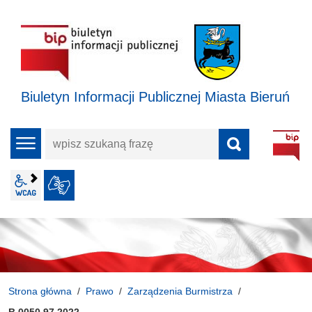
Biuletyn Informacji Publicznej Miasta Bieruń
wpisz
menu
szukaną
frazę
wcag2.1
JĘZYK MIGOWY
Strona główna
Prawo
Zarządzenia Burmistrza
B.0050.97.2022