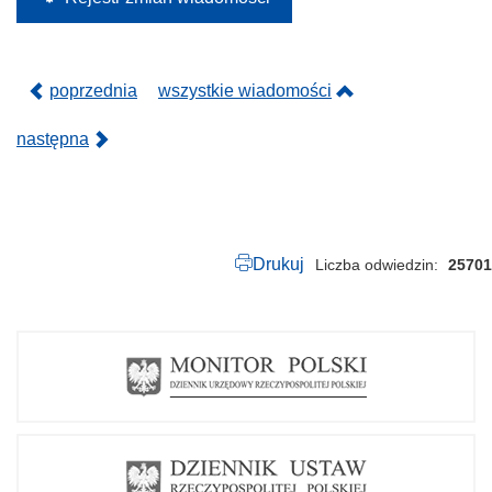
2
2
.
p
d
poprzednia
wszystkie wiadomości
f
następna
Drukuj
Liczba odwiedzin
25701