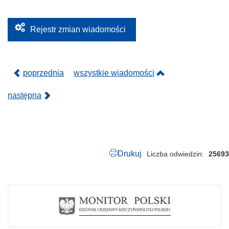
1
.
2
0
Rejestr zmian wiadomości
2
6
.
p
d
poprzednia
wszystkie wiadomości
f
następna
Drukuj
Liczba odwiedzin
25693