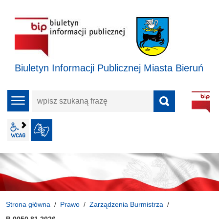
Biuletyn Informacji Publicznej Miasta Bieruń
wpisz
menu
szukaną
frazę
wcag2.1
JĘZYK MIGOWY
Strona główna
Prawo
Zarządzenia Burmistrza
B.0050.81.2026