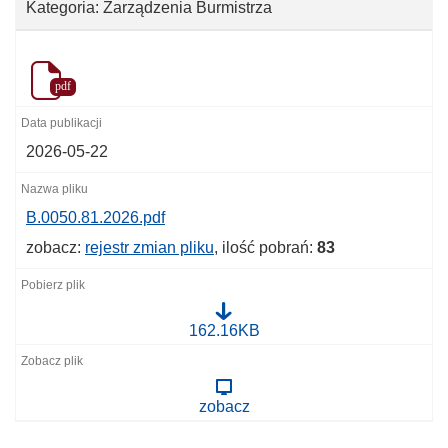
Kategoria: Zarządzenia Burmistrza
pdf
2026-05-22
B.0050.81.2026.pdf
zobacz:
rejestr zmian pliku
, ilość pobrań:
83
B
162.16KB
.
0
0
5
zobacz
0
.
8