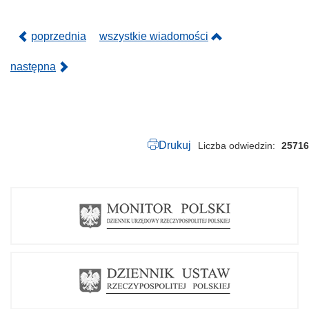
p
d
f
poprzednia
wszystkie wiadomości
następna
Drukuj
Liczba odwiedzin
25716