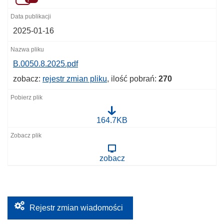
2025-01-16
B.0050.8.2025.pdf
zobacz:
rejestr zmian pliku
, ilość pobrań:
270
B
164.7KB
.
0
0
5
zobacz
0
.
8
.
2
0
2
Rejestr zmian wiadomości
5
.