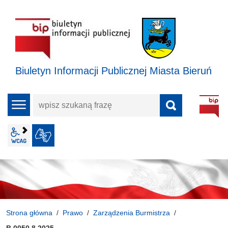
Biuletyn Informacji Publicznej Miasta Bieruń
wpisz
menu
szukaną
frazę
wcag2.1
JĘZYK MIGOWY
Strona główna
Prawo
Zarządzenia Burmistrza
B.0050.8.2025