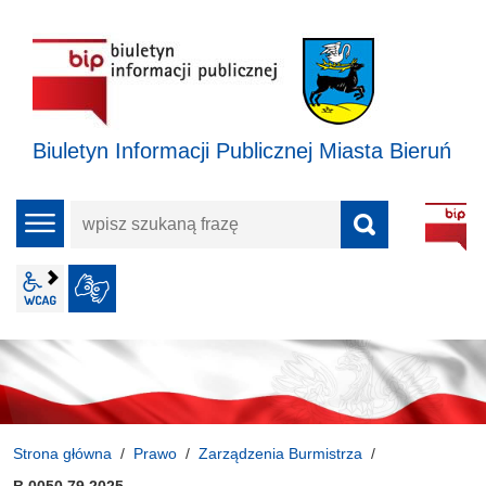
Biuletyn Informacji Publicznej Miasta Bieruń
wpisz
menu
szukaną
frazę
wcag2.1
JĘZYK MIGOWY
Strona główna
Prawo
Zarządzenia Burmistrza
B.0050.79.2025