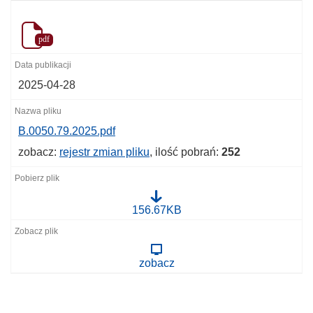
pdf
2025-04-28
B.0050.79.2025.pdf
zobacz:
rejestr zmian pliku
, ilość pobrań:
252
B
156.67KB
.
0
0
5
zobacz
0
.
7
9
.