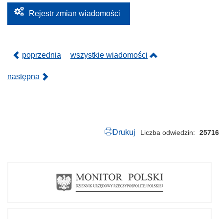
2
0
Rejestr zmian wiadomości
2
5
.
p
d
poprzednia
wszystkie wiadomości
f
następna
Drukuj
Liczba odwiedzin
25716