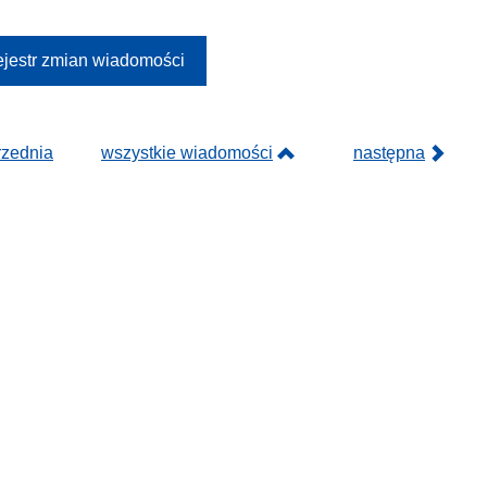
jestr zmian wiadomości
rzednia
wszystkie wiadomości
następna