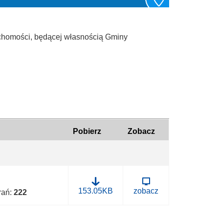
uchomości, będącej własnością Gminy
Pobierz
Zobacz
B
153.05KB
zobacz
brań:
222
.
0
0