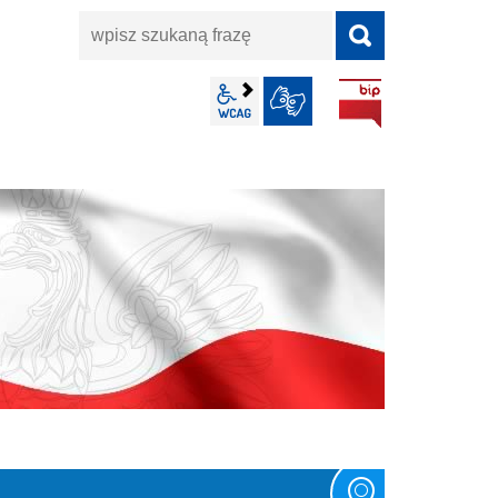
wpisz
szukaną
frazę
BIP
wcag2.1
JĘZYK MIGOWY