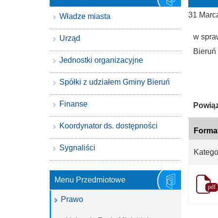
31 Marc
Władze miasta
w spra
Urząd
Bieruń
Jednostki organizacyjne
Spółki z udziałem Gminy Bieruń
Finanse
Katego
Powiąz
Koordynator ds. dostępności
Forma
Sygnaliści
Katego
Menu Przedmiotowe
pdf
Prawo