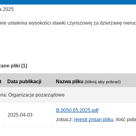
a 2025
wie ustalenia wysokości stawki czynszowej za dzierżawę nier
ria:
ane pliki
[1]
t
Data publikacji
Nazwa pliku
(kliknij aby pobrać)
ria: Organizacje pozarządowe
B.0050.65.2025.pdf
2025-04-03
zobacz:
rejestr zmian pliku
, ilość po