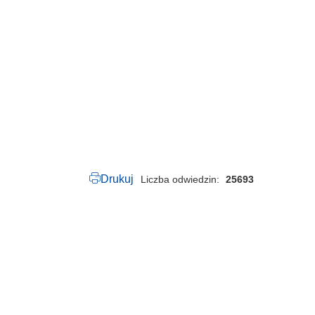
5
0
.
6
5
.
2
0
2
5
.
p
d
f
Drukuj
Liczba odwiedzin
25693