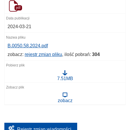
pdf
2024-03-21
B.0050.58.2024.pdf
zobacz:
rejestr zmian pliku
, ilość pobrań:
304
B
7.51MB
.
0
0
5
zobacz
0
.
5
8
.
2
0
Rejestr zmian wiadomości