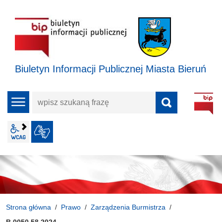
Biuletyn Informacji Publicznej Miasta Bieruń
wpisz
menu
szukaną
frazę
wcag2.1
JĘZYK MIGOWY
Strona główna
Prawo
Zarządzenia Burmistrza
B.0050.58.2024