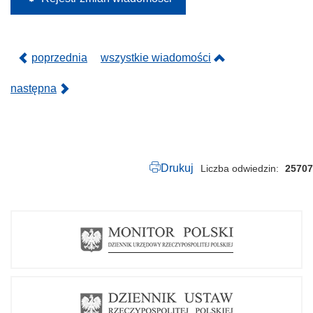
2
4
.
p
d
poprzednia
wszystkie wiadomości
f
następna
Drukuj
Liczba odwiedzin
25707